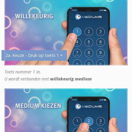
2a. Keuze - Druk op toets 1 +
Toets nummer 1 in.
U wordt verbonden met
willekeurig medium