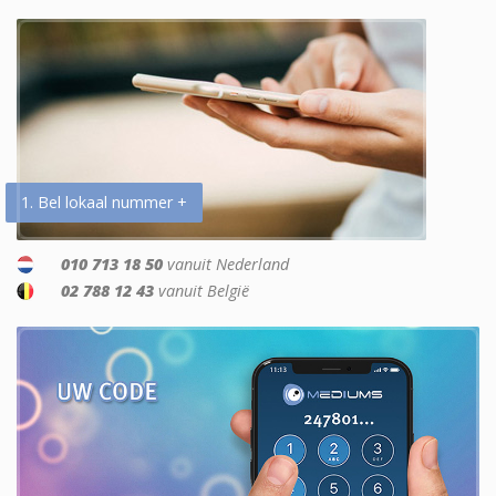
1. Bel lokaal nummer +
010 713 18 50
vanuit Nederland
02 788 12 43
vanuit België