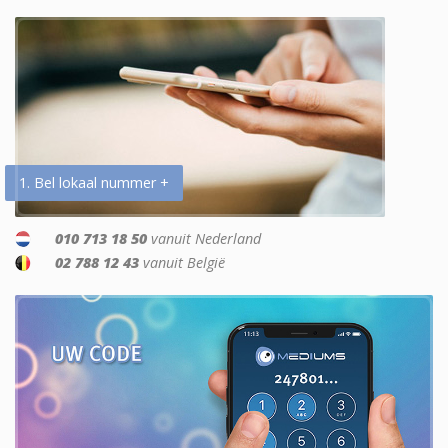
1. Bel lokaal nummer +
010 713 18 50
vanuit Nederland
02 788 12 43
vanuit België