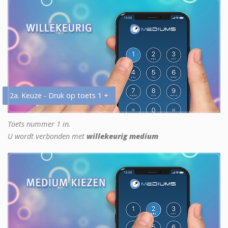
2a. Keuze - Druk op toets 1 +
Toets nummer 1 in.
U wordt verbonden met
willekeurig medium