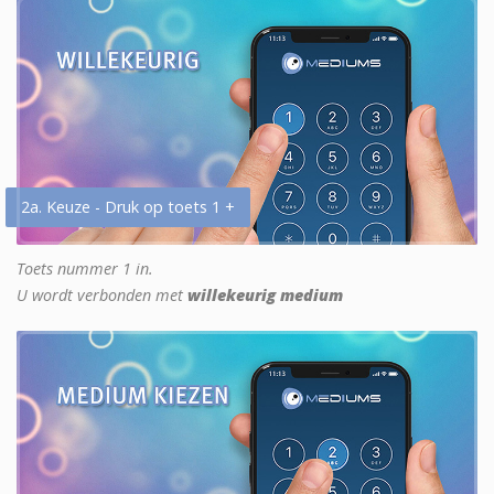
2a. Keuze - Druk op toets 1 +
Toets nummer 1 in.
U wordt verbonden met
willekeurig medium