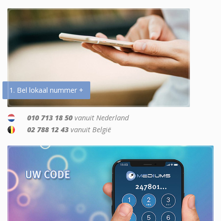
1. Bel lokaal nummer +
010 713 18 50
vanuit Nederland
02 788 12 43
vanuit België