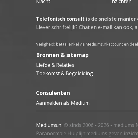
Klacht
Inzichten
Telefonisch consult
is de snelste manier
Liever schriftelijk? Chat en e-mail kan ook, al
Veiligheid: betaal enkel via Mediums.nl-account en de
Bronnen & sitemap
Liefde & Relaties
Toekomst & Begeleiding
Consulenten
Aanmelden als Medium
Mediums.nl
© sinds 2006 - 2026
- mediums N
Paranormale Hulplijn:mediums geven inzich