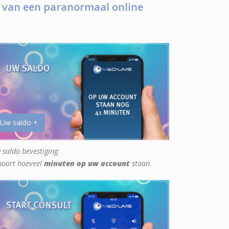
 van een paranormaal online
 Uw saldo +
 saldo bevestiging.
hoort hoeveel
minuten op uw account
staan.