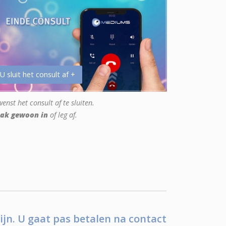
 U sluit het consult af +
enst het consult af te sluiten.
ak gewoon in
of leg af.
ijn. U gaat pas betalen na contact