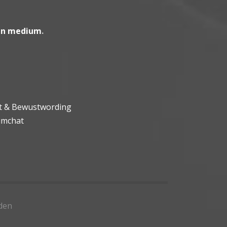
en medium
.
ht & Bewustwording
umchat
den