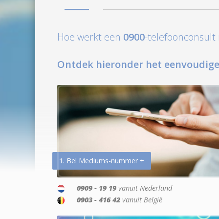
Hoe werkt een
0900
-telefoonconsul
Ontdek hieronder het eenvoudige
1. Bel Mediums-nummer +
0909 - 19 19
vanuit Nederland
0903 - 416 42
vanuit België