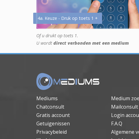
4a. Keuze - Druk op toets 1 +
Of u drukt op toets 1.
U wordt
direct verbonden met een medium
Mediums
Medium zo
Chatconsult
Mailconsult
Gratis account
Login accou
Getuigenissen
F.A.Q
Privacybeleid
Algemene v