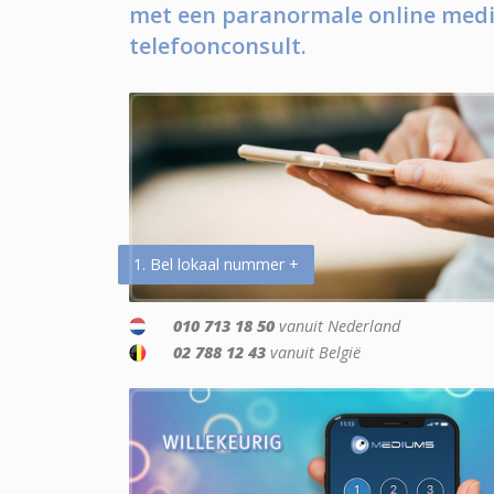
met een paranormale online medi
telefoonconsult.
1. Bel lokaal nummer +
010 713 18 50
vanuit Nederland
02 788 12 43
vanuit België