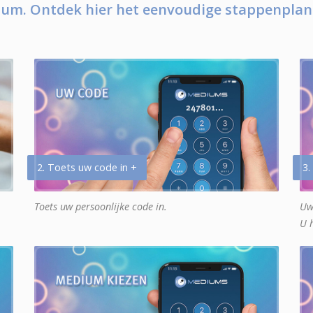
um. Ontdek hier het eenvoudige stappenplan
2. Toets uw code in +
3.
Toets uw persoonlijke code in.
Uw
U 