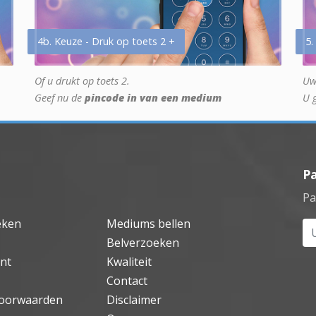
4b. Keuze - Druk op toets 2 +
5.
Of u drukt op toets 2.
Uw
Geef nu de
pincode in van een medium
U 
P
Pa
eken
Mediums bellen
Uw
Belverzoeken
nt
Kwaliteit
Contact
oorwaarden
Disclaimer