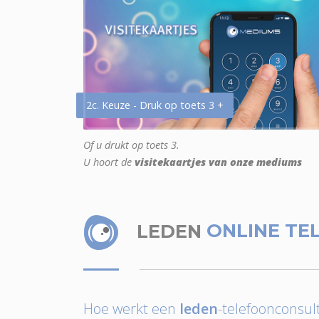
2c. Keuze - Druk op toets 3 +
Of u drukt op toets 3.
U hoort de
visitekaartjes van onze mediums
LEDEN
ONLINE TE
Hoe werkt een
leden
-telefoonconsult