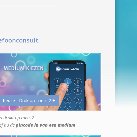
efoonconsult.
. Keuze - Druk op toets 2 +
u drukt op toets 2.
ef nu de
pincode in van een medium