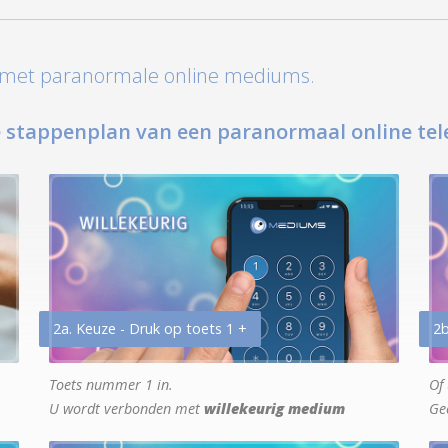
t met paranormale online mediums.
 stappenplan van een paranormaal online tel
2a. Keuze - Druk op toets 1 +
2b
Toets nummer 1 in.
Of 
U wordt verbonden met
willekeurig medium
Ge