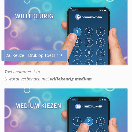
2a. Keuze - Druk op toets 1 +
Toets nummer 1 in.
U wordt verbonden met
willekeurig medium