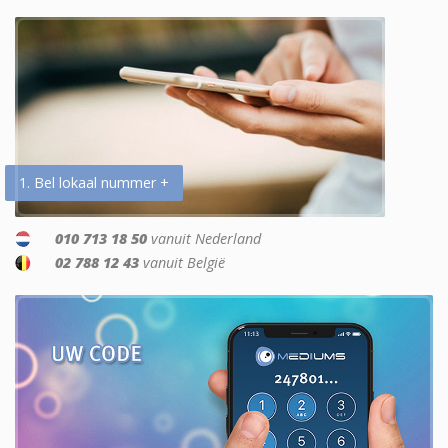
1. Bel lokaal nummer +
010 713 18 50
vanuit Nederland
02 788 12 43
vanuit België