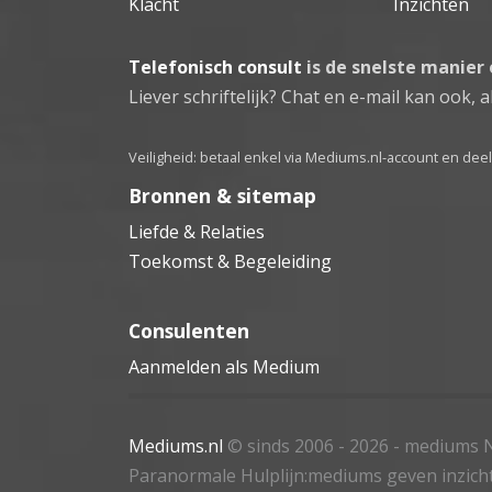
Klacht
Inzichten
Telefonisch consult
is de snelste manier
Liever schriftelijk? Chat en e-mail kan ook, al
Veiligheid: betaal enkel via Mediums.nl-account en de
Bronnen & sitemap
Liefde & Relaties
Toekomst & Begeleiding
Consulenten
Aanmelden als Medium
Mediums.nl
© sinds 2006 - 2026
- mediums N
Paranormale Hulplijn:mediums geven inzich