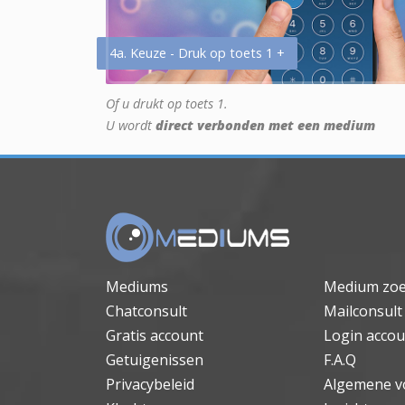
4a. Keuze - Druk op toets 1 +
Of u drukt op toets 1.
U wordt
direct verbonden met een medium
Mediums
Medium zo
Chatconsult
Mailconsult
Gratis account
Login accou
Getuigenissen
F.A.Q
Privacybeleid
Algemene v