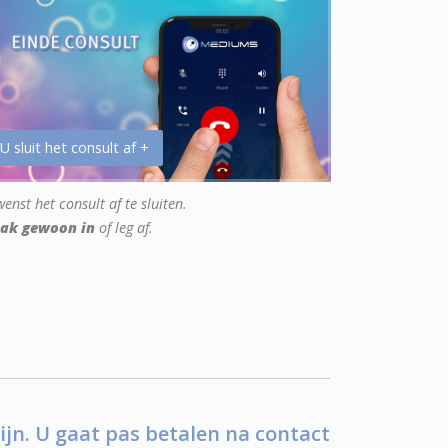
 U sluit het consult af +
enst het consult af te sluiten.
ak gewoon in
of leg af.
ijn. U gaat pas betalen na contact