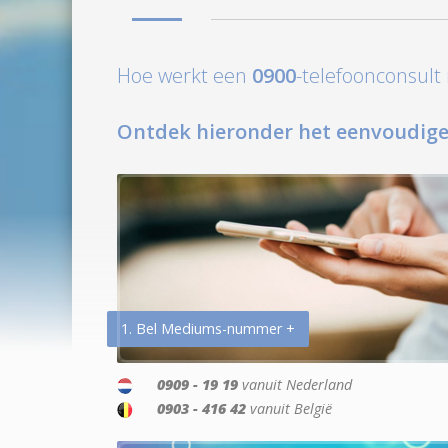
Hoe werkt een
0900
-telefoonconsul
Ontdek hieronder het eenvoudige
1. Bel Mediums-nummer +
0909 - 19 19
vanuit Nederland
0903 - 416 42
vanuit België