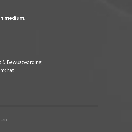
en medium
.
ht & Bewustwording
umchat
den