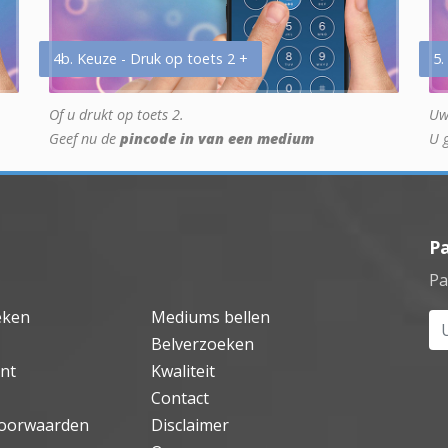
4b. Keuze - Druk op toets 2 +
5.
Of u drukt op toets 2.
Uw
Geef nu de
pincode in van een medium
U 
P
Pa
eken
Mediums bellen
Uw
Belverzoeken
nt
Kwaliteit
Contact
oorwaarden
Disclaimer