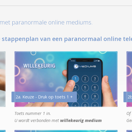
t met paranormale online mediums.
 stappenplan van een paranormaal online tel
2a. Keuze - Druk op toets 1 +
2b
Toets nummer 1 in.
Of 
U wordt verbonden met
willekeurig medium
Ge