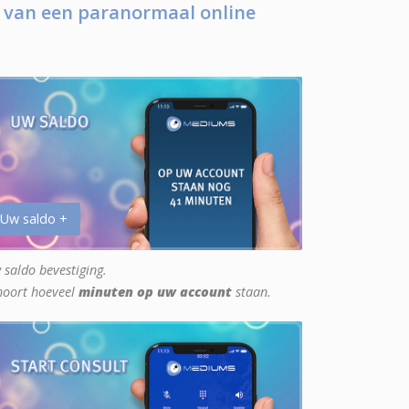
 van een paranormaal online
 Uw saldo +
 saldo bevestiging.
hoort hoeveel
minuten op uw account
staan.