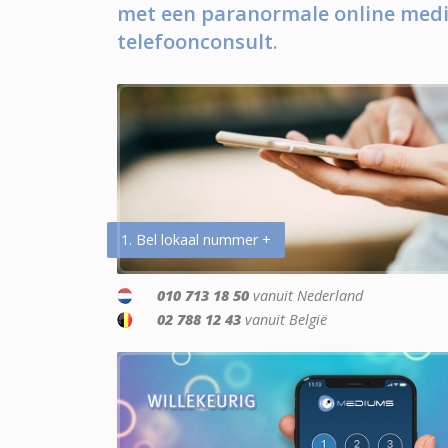
met een paranormale online medi
telefoonconsult.
1. Bel lokaal nummer +
010 713 18 50
vanuit Nederland
02 788 12 43
vanuit België