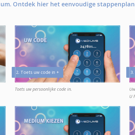
um. Ontdek hier het eenvoudige stappenplan
2. Toets uw code in +
3.
Toets uw persoonlijke code in.
Uw
U 