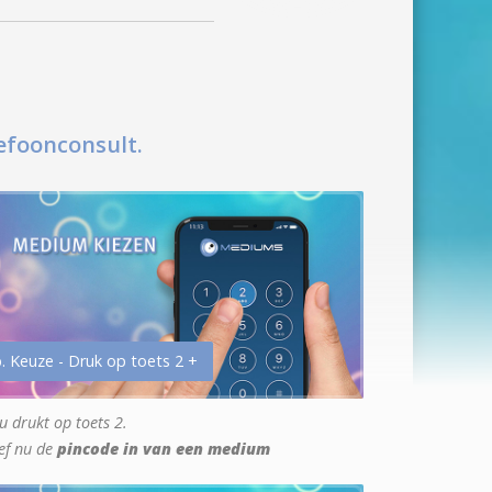
efoonconsult.
. Keuze - Druk op toets 2 +
u drukt op toets 2.
ef nu de
pincode in van een medium