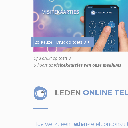
2c. Keuze - Druk op toets 3 +
Of u drukt op toets 3.
U hoort de
visitekaartjes van onze mediums
LEDEN
ONLINE TE
Hoe werkt een
leden
-telefoonconsult