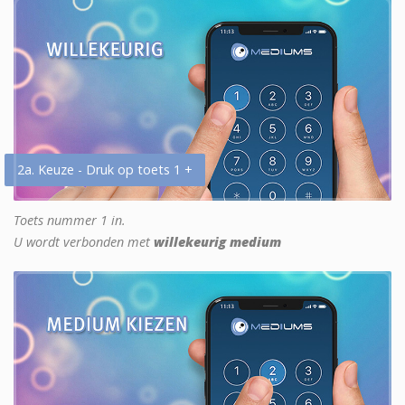
2a. Keuze - Druk op toets 1 +
Toets nummer 1 in.
U wordt verbonden met
willekeurig medium