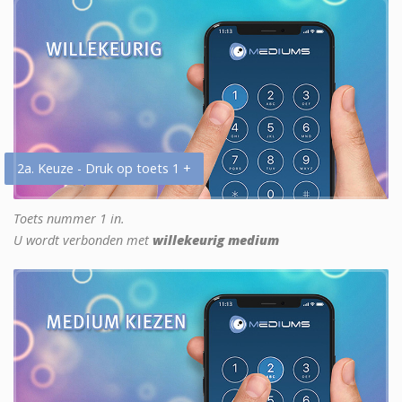
2a. Keuze - Druk op toets 1 +
Toets nummer 1 in.
U wordt verbonden met
willekeurig medium