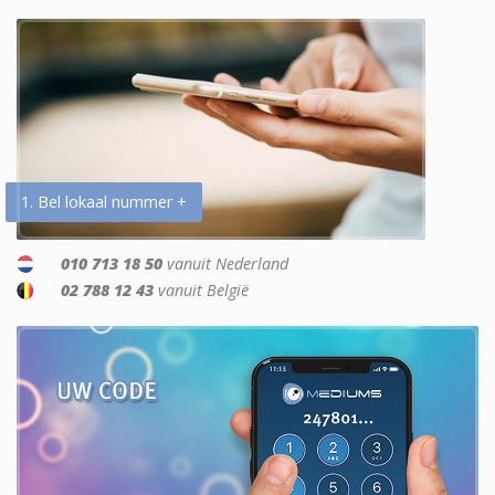
1. Bel lokaal nummer +
010 713 18 50
vanuit Nederland
02 788 12 43
vanuit België