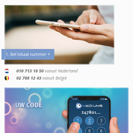
1. Bel lokaal nummer +
010 713 18 50
vanuit Nederland
02 788 12 43
vanuit België