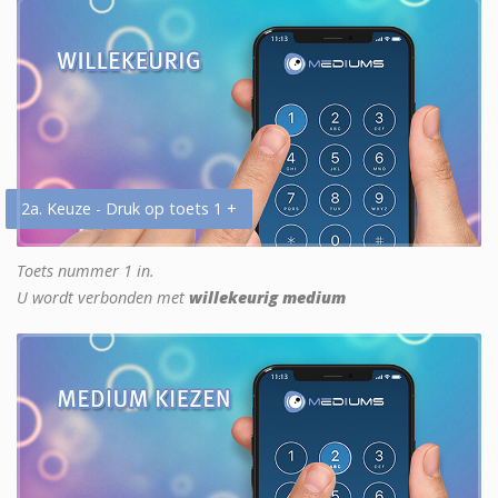
2a. Keuze - Druk op toets 1 +
Toets nummer 1 in.
U wordt verbonden met
willekeurig medium